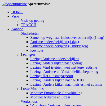
Spectrumvisie
HOME
Visie
Visie op gedrag
TEACCH
Aanbod
Studiedagen
Samen op weg naar inclusiever onderwijs (1 dag)
Autisme anders bekijken (1 dag)
Autisme anders bekijken (5 middagen)
Keynote
Lezingen
Lezing: Autisme anders bekijken
Lezing: Anders kijken naar gedrag
Lezing: Vind je eigen weg met jouw autisme
Lezing : Autisme en Verstandelijke beperking
Lezing: Het autismepaspoort
Lezing : Anders kijken naar ADHD
Lezing : Anders kijken naar meisjes met autisme
Losse Modules
Module: Emotionele Ontwikkeling
Module: Autisme en Stress
Workshops
Workshop: Autisme anders ervaren