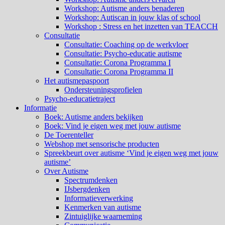
Workshop: Autisme anders benaderen
Workshop: Autiscan in jouw klas of school
Workshop : Stress en het inzetten van TEACCH
Consultatie
Consultatie: Coaching op de werkvloer
Consultatie: Psycho-educatie autisme
Consultatie: Corona Programma I
Consultatie: Corona Programma II
Het autismepaspoort
Ondersteuningsprofielen
Psycho-educatietraject
Informatie
Boek: Autisme anders bekijken
Boek: Vind je eigen weg met jouw autisme
De Toerenteller
Webshop met sensorische producten
Spreekbeurt over autisme ‘Vind je eigen weg met jouw
autisme’
Over Autisme
Spectrumdenken
IJsbergdenken
Informatieverwerking
Kenmerken van autisme
Zintuiglijke waarneming