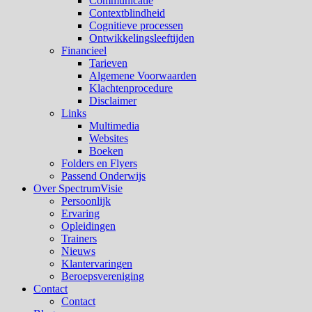
Communicatie
Contextblindheid
Cognitieve processen
Ontwikkelingsleeftijden
Financieel
Tarieven
Algemene Voorwaarden
Klachtenprocedure
Disclaimer
Links
Multimedia
Websites
Boeken
Folders en Flyers
Passend Onderwijs
Over SpectrumVisie
Persoonlijk
Ervaring
Opleidingen
Trainers
Nieuws
Klantervaringen
Beroepsvereniging
Contact
Contact