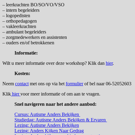
– leerkrachten BO/SO/VO/VSO
– intern begeleiders
– logopedisten
– orthopedagogen
– vakleerkrachten
– ambulant begeleiders
– zorgmedewerkers en assistenten
– ouders en/of betrokkenen
Informatie:
Wilt u meer informatie over deze workshop? Klik dan
hier
.
Kosten:
Neem
contact
met ons op via het
formulier
of bel naar 06-52052603
Klik
hier
voor meer informatie of om aan te vragen.
Snel navigeren naar het andere aanbod:
Cursus: Autisme Anders Bekijken
Studiedag: Autisme Anders Bekijken & Ervaren
Lezing: Autisme Anders Bekijken
Lezing: Anders Kijken Naar Gedrag