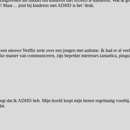
aringsvesten als middel om kinderen met ADHD te kalmeren. Wat ik goed 
ie! Maar… juist bij kinderen met ADHD is het ‘druk.
en nieuwe Netflix serie over een jongen met autisme. Ik had er al veel
jke manier van communiceren, zijn beperkte interesses (antartica, pingu
egt dat ik ADHD heb. Mijn hoofd loopt mijn benen regelmatig voorbij. Ma
at.