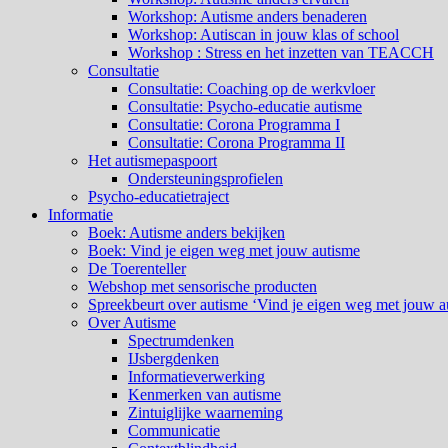
Workshop: Autisme anders benaderen
Workshop: Autiscan in jouw klas of school
Workshop : Stress en het inzetten van TEACCH
Consultatie
Consultatie: Coaching op de werkvloer
Consultatie: Psycho-educatie autisme
Consultatie: Corona Programma I
Consultatie: Corona Programma II
Het autismepaspoort
Ondersteuningsprofielen
Psycho-educatietraject
Informatie
Boek: Autisme anders bekijken
Boek: Vind je eigen weg met jouw autisme
De Toerenteller
Webshop met sensorische producten
Spreekbeurt over autisme ‘Vind je eigen weg met jouw a
Over Autisme
Spectrumdenken
IJsbergdenken
Informatieverwerking
Kenmerken van autisme
Zintuiglijke waarneming
Communicatie