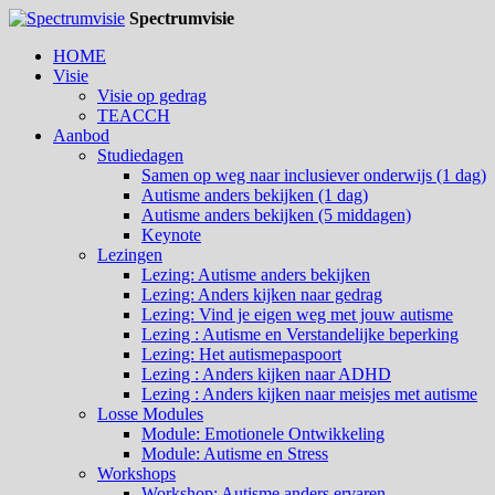
Spectrumvisie
HOME
Visie
Visie op gedrag
TEACCH
Aanbod
Studiedagen
Samen op weg naar inclusiever onderwijs (1 dag)
Autisme anders bekijken (1 dag)
Autisme anders bekijken (5 middagen)
Keynote
Lezingen
Lezing: Autisme anders bekijken
Lezing: Anders kijken naar gedrag
Lezing: Vind je eigen weg met jouw autisme
Lezing : Autisme en Verstandelijke beperking
Lezing: Het autismepaspoort
Lezing : Anders kijken naar ADHD
Lezing : Anders kijken naar meisjes met autisme
Losse Modules
Module: Emotionele Ontwikkeling
Module: Autisme en Stress
Workshops
Workshop: Autisme anders ervaren