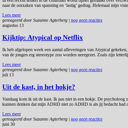
In een recent artikel in de Guardian wordt ophef gemaakt over verzw
naar de oorzaken van spanning en ‘lastig’ gedrag. Helemaal mijn vis
Lees meer
gereageerd door
Suzanne Agterberg
|
nog geen reacties
augustus 13
Kijktip: Atypical op Netflix
Ik heb afgelopen week een aantal afleveringen van Atypical gekeken, e
van de jongen erg stereotype zou worden neergezet. Zoals zijn letterli
Lees meer
gereageerd door
Suzanne Agterberg
|
nog geen reacties
juli 13
Uit de kast, in het hokje?
Vandaag kom ik uit de kast. Ik pas niet in een hokje. De psycholoog z
kunnen denken dat mijn ADHD niet zo ADHD is als jij bedacht had d
Lees meer
gereageerd door
Suzanne Agterberg
|
nog geen reacties
juni 30