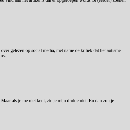
vind aan het artikel is dat er opgeroepen wordt tot (eerder) zoeken
 over gelezen op social media, met name de kritiek dat het autisme
ins.
ar als je me niet kent, zie je mijn drukte niet. En dan zou je