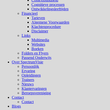
Contextblindheid
Cognitieve processen
Ontwikkelingsleeftijden
Financieel
Tarieven
Algemene Voorwaarden
Klachtenprocedure
Disclaimer
Links
Multimedia
Websites
Boeken
Folders en Flyers
Passend Onderwijs
Over SpectrumVisie
Persoonlijk
Ervaring
Opleidingen
Trainers
Nieuws
Klantervaringen
Beroepsvereniging
Contact
Contact
Blogs